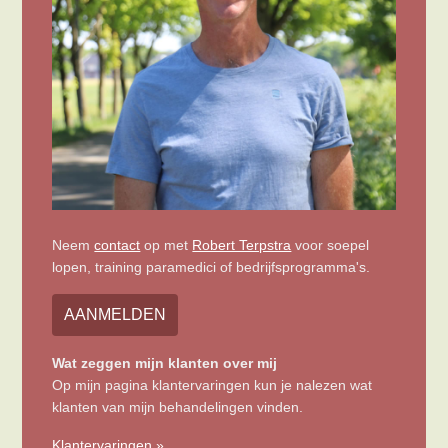
Neem
contact
op met
Robert Terpstra
voor soepel
lopen, training paramedici of bedrijfsprogramma's.
AANMELDEN
Wat zeggen mijn klanten over mij
Op mijn pagina klantervaringen kun je nalezen wat
klanten van mijn behandelingen vinden.
Klantervaringen »