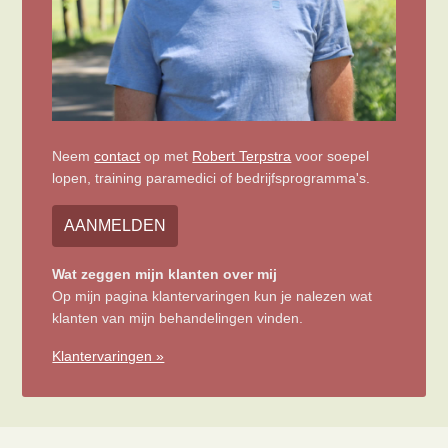
Neem
contact
op met
Robert Terpstra
voor soepel
lopen, training paramedici of bedrijfsprogramma's.
AANMELDEN
Wat zeggen mijn klanten over mij
Op mijn pagina klantervaringen kun je nalezen wat
klanten van mijn behandelingen vinden.
Klantervaringen »