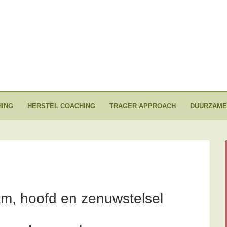
ING
HERSTEL COACHING
TRAGER APPROACH
DUURZAME
am, hoofd en zenuwstelsel