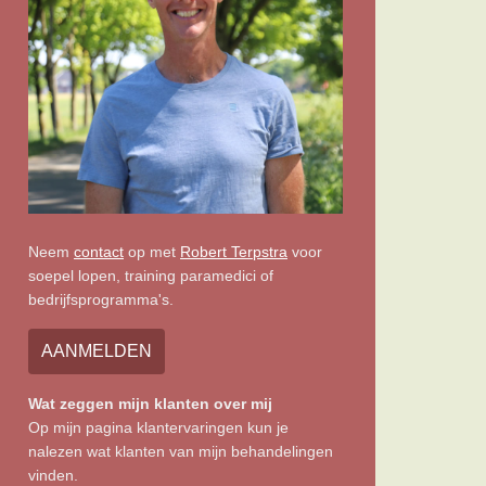
Neem
contact
op met
Robert Terpstra
voor
soepel lopen, training paramedici of
bedrijfsprogramma's.
AANMELDEN
Wat zeggen mijn klanten over mij
Op mijn pagina klantervaringen kun je
nalezen wat klanten van mijn behandelingen
vinden.