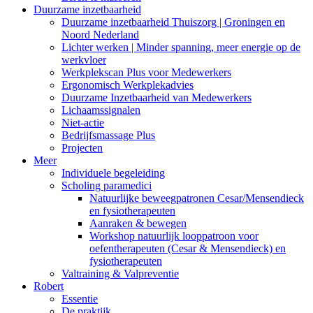
Duurzame inzetbaarheid
Duurzame inzetbaarheid Thuiszorg | Groningen en
Noord Nederland
Lichter werken | Minder spanning, meer energie op de
werkvloer
Werkplekscan Plus voor Medewerkers
Ergonomisch Werkplekadvies
Duurzame Inzetbaarheid van Medewerkers
Lichaamssignalen
Niet-actie
Bedrijfsmassage Plus
Projecten
Meer
Individuele begeleiding
Scholing paramedici
Natuurlijke beweegpatronen Cesar/Mensendieck
en fysiotherapeuten
Aanraken & bewegen
Workshop natuurlijk looppatroon voor
oefentherapeuten (Cesar & Mensendieck) en
fysiotherapeuten
Valtraining & Valpreventie
Robert
Essentie
De praktijk