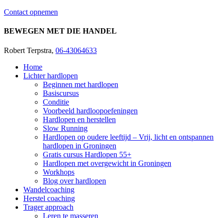
Contact opnemen
BEWEGEN MET DIE HANDEL
Robert Terpstra,
06-43064633
Home
Lichter hardlopen
Beginnen met hardlopen
Basiscursus
Conditie
Voorbeeld hardloopoefeningen
Hardlopen en herstellen
Slow Running
Hardlopen op oudere leeftijd – Vrij, licht en ontspannen
hardlopen in Groningen
Gratis cursus Hardlopen 55+
Hardlopen met overgewicht in Groningen
Workhops
Blog over hardlopen
Wandelcoaching
Herstel coaching
Trager approach
Leren te masseren