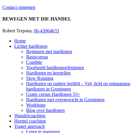
Contact opnemen
BEWEGEN MET DIE HANDEL
Robert Terpstra,
06-43064633
Home
Lichter hardlopen
Beginnen met hardlopen
Basiscursus
Conditie
Voorbeeld hardloopoefeningen
Hardlopen en herstellen
Slow Running
Hardlopen op oudere leeftijd – Vrij, licht en ontspannen
hardlopen in Groningen
Gratis cursus Hardlopen 55+
Hardlopen met overgewicht in Groningen
Workhops
Blog over hardlopen
Wandelcoaching
Herstel coaching
Trager approach
Leren te masseren