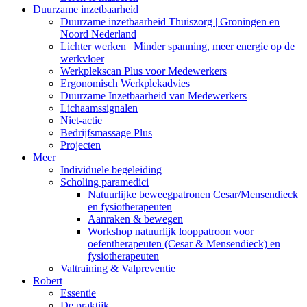
Duurzame inzetbaarheid
Duurzame inzetbaarheid Thuiszorg | Groningen en
Noord Nederland
Lichter werken | Minder spanning, meer energie op de
werkvloer
Werkplekscan Plus voor Medewerkers
Ergonomisch Werkplekadvies
Duurzame Inzetbaarheid van Medewerkers
Lichaamssignalen
Niet-actie
Bedrijfsmassage Plus
Projecten
Meer
Individuele begeleiding
Scholing paramedici
Natuurlijke beweegpatronen Cesar/Mensendieck
en fysiotherapeuten
Aanraken & bewegen
Workshop natuurlijk looppatroon voor
oefentherapeuten (Cesar & Mensendieck) en
fysiotherapeuten
Valtraining & Valpreventie
Robert
Essentie
De praktijk