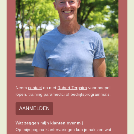
Neem
contact
op met
Robert Terpstra
voor soepel
lopen, training paramedici of bedrijfsprogramma's.
AANMELDEN
Wat zeggen mijn klanten over mij
Op mijn pagina klantervaringen kun je nalezen wat