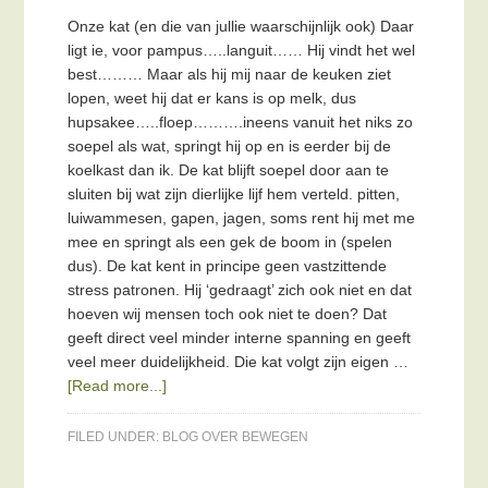
Onze kat (en die van jullie waarschijnlijk ook) Daar
ligt ie, voor pampus…..languit…… Hij vindt het wel
best……… Maar als hij mij naar de keuken ziet
lopen, weet hij dat er kans is op melk, dus
hupsakee…..floep……….ineens vanuit het niks zo
soepel als wat, springt hij op en is eerder bij de
koelkast dan ik. De kat blijft soepel door aan te
sluiten bij wat zijn dierlijke lijf hem verteld. pitten,
luiwammesen, gapen, jagen, soms rent hij met me
mee en springt als een gek de boom in (spelen
dus). De kat kent in principe geen vastzittende
stress patronen. Hij ‘gedraagt’ zich ook niet en dat
hoeven wij mensen toch ook niet te doen? Dat
geeft direct veel minder interne spanning en geeft
veel meer duidelijkheid. Die kat volgt zijn eigen …
[Read more...]
FILED UNDER:
BLOG OVER BEWEGEN