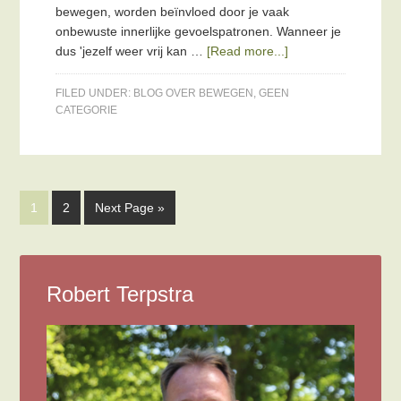
bewegen, worden beïnvloed door je vaak
onbewuste innerlijke gevoelspatronen. Wanneer je
dus 'jezelf weer vrij kan …
[Read more...]
FILED UNDER:
BLOG OVER BEWEGEN
,
GEEN
CATEGORIE
1
2
Next Page »
Robert Terpstra