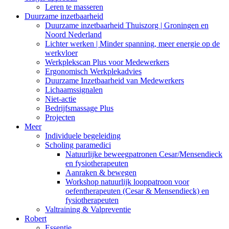
Leren te masseren
Duurzame inzetbaarheid
Duurzame inzetbaarheid Thuiszorg | Groningen en
Noord Nederland
Lichter werken | Minder spanning, meer energie op de
werkvloer
Werkplekscan Plus voor Medewerkers
Ergonomisch Werkplekadvies
Duurzame Inzetbaarheid van Medewerkers
Lichaamssignalen
Niet-actie
Bedrijfsmassage Plus
Projecten
Meer
Individuele begeleiding
Scholing paramedici
Natuurlijke beweegpatronen Cesar/Mensendieck
en fysiotherapeuten
Aanraken & bewegen
Workshop natuurlijk looppatroon voor
oefentherapeuten (Cesar & Mensendieck) en
fysiotherapeuten
Valtraining & Valpreventie
Robert
Essentie