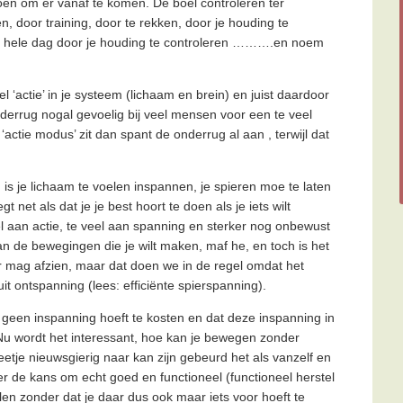
doen om er vanaf te komen. De boel controleren ter
, door training, door te rekken, door je houding te
e hele dag door je houding te controleren ……….en noem
l ‘actie’ in je systeem (lichaam en brein) en juist daardoor
derrug nogal gevoelig bij veel mensen voor een te veel
actie modus’ zit dan spant de onderrug al aan , terwijl dat
s je lichaam te voelen inspannen, je spieren moe te laten
 net als dat je je best hoort te doen als je iets wilt
eel aan actie, te veel aan spanning en sterker nog onbewust
n de bewegingen die je wilt maken, maf he, en toch is het
ker mag afzien, maar dat doen we in de regel omdat het
it ontspanning (lees: efficiënte spierspanning).
geen inspanning hoeft te kosten en dat deze inspanning in
! Nu wordt het interessant, hoe kan je bewegen zonder
tje nieuwsgierig naar kan zijn gebeurd het als vanzelf en
er de kans om echt goed en functioneel (functioneel herstel
len zonder dat je daar dus ook maar iets voor hoeft te