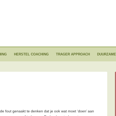
ING
HERSTEL COACHING
TRAGER APPROACH
DUURZAME
 de fout genaakt te denken dat je ook wat moet ‘doen’ aan