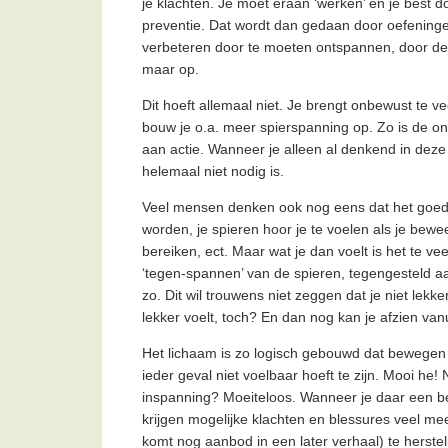
je klachten. Je moet eraan ‘werken’ en je best 
preventie. Dat wordt dan gedaan door oefeningen
verbeteren door te moeten ontspannen, door d
maar op.
Dit hoeft allemaal niet. Je brengt onbewust te vee
bouw je o.a. meer spierspanning op. Zo is de on
aan actie. Wanneer je alleen al denkend in deze ‘
helemaal niet nodig is.
Veel mensen denken ook nog eens dat het goed i
worden, je spieren hoor je te voelen als je beweegt
bereiken, ect. Maar wat je dan voelt is het te v
‘tegen-spannen’ van de spieren, tegengesteld aa
zo. Dit wil trouwens niet zeggen dat je niet lek
lekker voelt, toch? En dan nog kan je afzien vanu
Het lichaam is zo logisch gebouwd dat bewegen 
ieder geval niet voelbaar hoeft te zijn. Mooi he
inspanning? Moeiteloos. Wanneer je daar een bee
krijgen mogelijke klachten en blessures veel me
komt nog aanbod in een later verhaal) te herstel