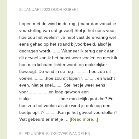
25 JANUARI 2023
DOOR
ROBERT
Lopen met de wind in de rug. (maar dan vanuit je
voorstelling van dat gevoel) Stel je het eens voor,
hoe zou het voelen? Je hebt vast de ervaring wel
eens gehad op het strand bijvoorbeeld, alsof je
gedragen wordt........ Wanneer ik terug denk aan
dit gevoel kan ik het haast weer voelen en merk ik
hoe mijn lichaam lichter wordt en makkelijker
beweegt. De wind in de rug............ hoe zou dit
voelen...........hoe zou dit lopen?........... en wacht
even, niet te snel........ Stel het je weer eens
voor................ en loop gewoon een
stukje....................... hoe makkelijk gaat dat? En
hoe zou het voelen als de wind je ook nog een
beetje oplift?...........Kan je het gevoel voorstellen?
Wat gebeurd er met je …
[Read more...]
FILED UNDER:
BLOG OVER WANDELEN