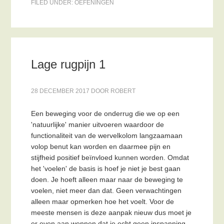
FILED UNDER:
OEFENINGEN
Lage rugpijn 1
28 DECEMBER 2017
DOOR
ROBERT
Een beweging voor de onderrug die we op een
'natuurlijke' manier uitvoeren waardoor de
functionaliteit van de wervelkolom langzaamaan
volop benut kan worden en daarmee pijn en
stijfheid positief beïnvloed kunnen worden. Omdat
het 'voelen' de basis is hoef je niet je best gaan
doen. Je hoeft alleen maar naar de beweging te
voelen, niet meer dan dat. Geen verwachtingen
alleen maar opmerken hoe het voelt. Voor de
meeste mensen is deze aanpak nieuw dus moet je
er even aan wennen dat je echt geen inspanning