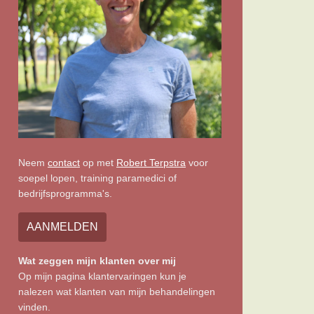
Neem
contact
op met
Robert Terpstra
voor
soepel lopen, training paramedici of
bedrijfsprogramma's.
AANMELDEN
Wat zeggen mijn klanten over mij
Op mijn pagina klantervaringen kun je
nalezen wat klanten van mijn behandelingen
vinden.