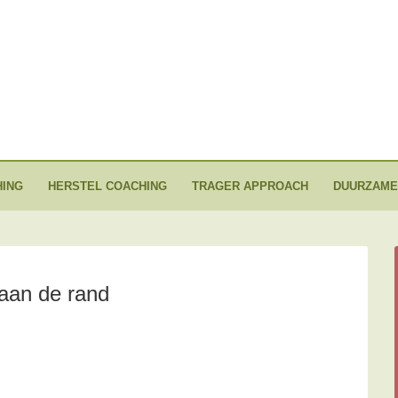
ING
HERSTEL COACHING
TRAGER APPROACH
DUURZAME
 aan de rand