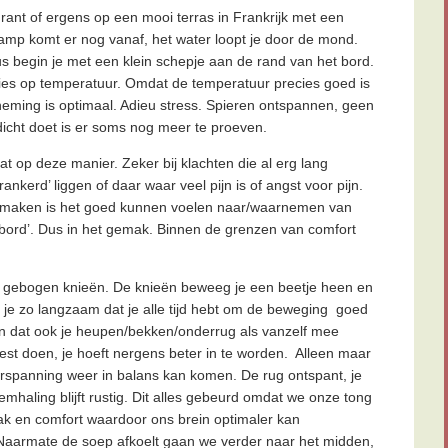
aurant of ergens op een mooi terras in Frankrijk met een
 damp komt er nog vanaf, het water loopt je door de mond.
us begin je met een klein schepje aan de rand van het bord.
recies op temperatuur. Omdat de temperatuur precies goed is
rneming is optimaal. Adieu stress. Spieren ontspannen, geen
dicht doet is er soms nog meer te proeven.
op deze manier. Zeker bij klachten die al erg lang
ankerd’ liggen of daar waar veel pijn is of angst voor pijn.
e maken is het goed kunnen voelen naar/waarnemen van
et bord’. Dus in het gemak. Binnen de grenzen van comfort
t gebogen knieën. De knieën beweeg je een beetje heen en
e je zo langzaam dat je alle tijd hebt om de beweging goed
 dat ook je heupen/bekken/onderrug als vanzelf mee
est doen, je hoeft nergens beter in te worden. Alleen maar
erspanning weer in balans kan komen. De rug ontspant, je
demhaling blijft rustig. Dit alles gebeurd omdat we onze tong
mak en comfort waardoor ons brein optimaler kan
 Naarmate de soep afkoelt gaan we verder naar het midden,