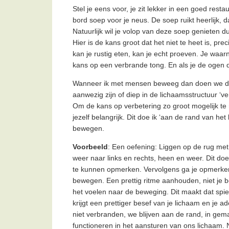
Stel je eens voor, je zit lekker in een goed rest
bord soep voor je neus. De soep ruikt heerlijk,
Natuurlijk wil je volop van deze soep genieten d
Hier is de kans groot dat het niet te heet is, p
kan je rustig eten, kan je echt proeven. Je waa
kans op een verbrande tong. En als je de ogen 
Wanneer ik met mensen beweeg dan doen we dat 
aanwezig zijn of diep in de lichaamsstructuur ‘ver
Om de kans op verbetering zo groot mogelijk t
jezelf belangrijk. Dit doe ik ‘aan de rand van h
bewegen.
Voorbeeld
: Een oefening: Liggen op de rug me
weer naar links en rechts, heen en weer. Dit do
te kunnen opmerken. Vervolgens ga je opmerken
bewegen. Een prettig ritme aanhouden, niet je b
het voelen naar de beweging. Dit maakt dat spi
krijgt een prettiger besef van je lichaam en je a
niet verbranden, we blijven aan de rand, in ge
functioneren in het aansturen van ons lichaam.