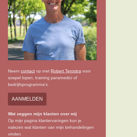
Neem
contact
op met
Robert Terpstra
voor
soepel lopen, training paramedici of
bedrijfsprogramma's.
AANMELDEN
Wat zeggen mijn klanten over mij
Op mijn pagina klantervaringen kun je
nalezen wat klanten van mijn behandelingen
vinden.