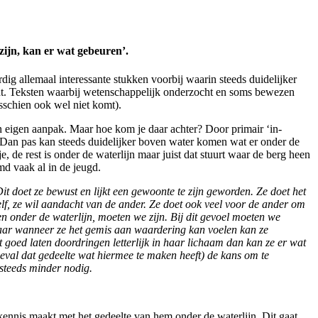
zijn, kan er wat gebeuren’.
rdig allemaal interessante stukken voorbij waarin steeds duidelijker
vindt. Teksten waarbij wetenschappelijk onderzocht en soms bewezen
sschien ook wel niet komt).
jn eigen aanpak. Maar hoe kom je daar achter? Door primair ‘in-
en. Dan pas kan steeds duidelijker boven water komen wat er onder de
je, de rest is onder de waterlijn maar juist dat stuurt waar de berg heen
md vaak al in de jeugd.
t doet ze bewust en lijkt een gewoonte te zijn geworden. Ze doet het
elf, ze wil aandacht van de ander. Ze doet ook veel voor de ander om
n onder de waterlijn, moeten we zijn. Bij dit gevoel moeten we
 maar wanneer ze het gemis aan waardering kan voelen kan ze
t goed laten doordringen letterlijk in haar lichaam dan kan ze er wat
eval dat gedeelte wat hiermee te maken heeft) de kans om te
 steeds minder nodig.
kennis maakt met het gedeelte van hem onder de waterlijn. Dit gaat