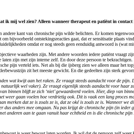
t ik mij wel zien? Alleen wanneer therapeut en patiënt in contact 
g een andere kant van chronische pijn wilde belichten. Er komen tegenwoo
et om bijvoorbeeld ontstekingsreacties gaat, dat er sensitisatie plaats 
duidelijkheden omdat er nog steeds geen eenduidig antwoord is (wat mi
ubjectieve waarheden zijn. Met andere woorden iedere patiënt vraagt zi
te laten zijn met zijn interne zelf. En door deze persoon te bekrachtig
che pijn verteld iets. Net als bij die ijsberg zien we alleen maar het top
derbewustzijn zit het meeste gewicht. En die gedeelten zijn sterk gevor
den wat kwijt aan het raken. Ze vraagt steeds aandacht voor de pijn. Di
natuurlijk wel vaker). Ze vraagt eigenlijk steeds aandacht voor haar z
n binnen blijft ze zich ‘niet’ gewaardeerd voelen. Hier, diep van binne
 het weer gaan voelen hoe verdrietig ook. Dit is vaak een lang proces
 merken dat ze is zoals ze is, dat ze oké is zoals ze is. Wanneer we di
r dus anders mee omgaan. Nu pas krijgt de chronische pijn (in ieder g
met anderen aan te gaan vanuit haar echtheid en is die chronische pijn
onbewust is weer bewust laten worden. Ik wil dat de persoon zelf weer 