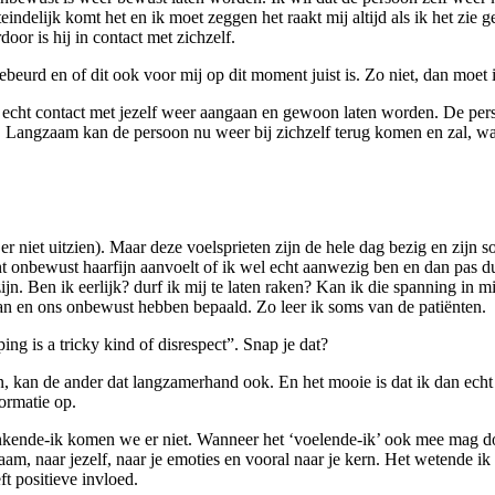
indelijk komt het en ik moet zeggen het raakt mij altijd als ik het zie g
oor is hij in contact met zichzelf.
ebeurd en of dit ook voor mij op dit moment juist is. Zo niet, dan moet i
Een echt contact met jezelf weer aangaan en gewoon laten worden. De pe
. Langzaam kan de persoon nu weer bij zichzelf terug komen en zal, wann
r niet uitzien). Maar deze voelsprieten zijn de hele dag bezig en zijn 
onbewust haarfijn aanvoelt of ik wel echt aanwezig ben en dan pas durft 
jn. Ben ik eerlijk? durf ik mij te laten raken? Kan ik die spanning in 
an en ons onbewust hebben bepaald. Zo leer ik soms van de patiënten.
ng is a tricky kind of disrespect”. Snap je dat?
, kan de ander dat langzamerhand ook. En het mooie is dat ik dan echt 
formatie op.
denkende-ik komen we er niet. Wanneer het ‘voelende-ik’ ook mee mag d
am, naar jezelf, naar je emoties en vooral naar je kern. Het wetende ik 
t positieve invloed.