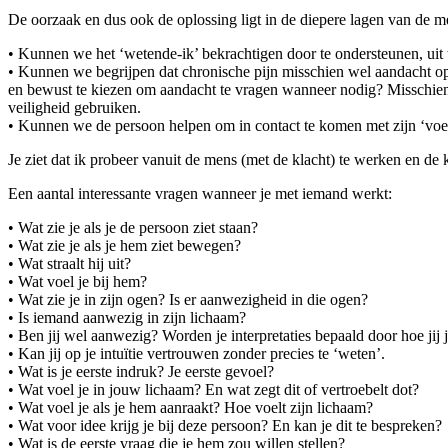
De oorzaak en dus ook de oplossing ligt in de diepere lagen van de m
• Kunnen we het ‘wetende-ik’ bekrachtigen door te ondersteunen, uit
• Kunnen we begrijpen dat chronische pijn misschien wel aandacht ople
en bewust te kiezen om aandacht te vragen wanneer nodig? Misschien 
veiligheid gebruiken.
• Kunnen we de persoon helpen om in contact te komen met zijn ‘voele
Je ziet dat ik probeer vanuit de mens (met de klacht) te werken en de 
Een aantal interessante vragen wanneer je met iemand werkt:
• Wat zie je als je de persoon ziet staan?
• Wat zie je als je hem ziet bewegen?
• Wat straalt hij uit?
• Wat voel je bij hem?
• Wat zie je in zijn ogen? Is er aanwezigheid in die ogen?
• Is iemand aanwezig in zijn lichaam?
• Ben jij wel aanwezig? Worden je interpretaties bepaald door hoe jij j
• Kan jij op je intuïtie vertrouwen zonder precies te ‘weten’.
• Wat is je eerste indruk? Je eerste gevoel?
• Wat voel je in jouw lichaam? En wat zegt dit of vertroebelt dot?
• Wat voel je als je hem aanraakt? Hoe voelt zijn lichaam?
• Wat voor idee krijg je bij deze persoon? En kan je dit te bespreken?
• Wat is de eerste vraag die je hem zou willen stellen?