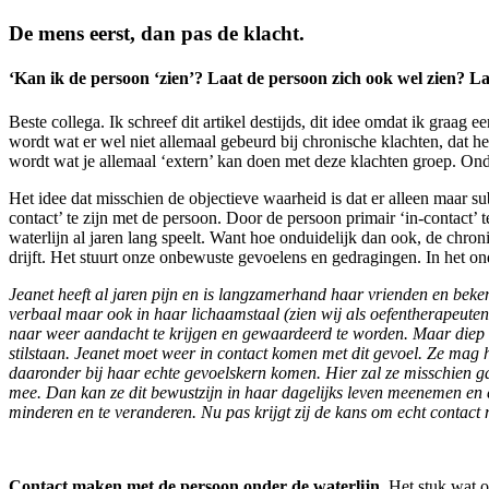
De mens eerst, dan pas de klacht.
‘Kan ik de persoon ‘zien’? Laat de persoon zich ook wel zien? Laa
Beste collega. Ik schreef dit artikel destijds, dit idee omdat ik graa
wordt wat er wel niet allemaal gebeurd bij chronische klachten, dat h
wordt wat je allemaal ‘extern’ kan doen met deze klachten groep. On
Het idee dat misschien de objectieve waarheid is dat er alleen maar s
contact’ te zijn met de persoon. Door de persoon primair ‘in-contact’ 
waterlijn al jaren lang speelt. Want hoe onduidelijk dan ook, de chronis
drijft. Het stuurt onze onbewuste gevoelens en gedragingen. In het on
Jeanet heeft al jaren pijn en is langzamerhand haar vrienden en beken
verbaal maar ook in haar lichaamstaal (zien wij als oefentherapeuten 
naar weer aandacht te krijgen en gewaardeerd te worden. Maar diep va
stilstaan. Jeanet moet weer in contact komen met dit gevoel. Ze mag
daaronder bij haar echte gevoelskern komen. Hier zal ze misschien gaan
mee. Dan kan ze dit bewustzijn in haar dagelijks leven meenemen en e
minderen en te veranderen. Nu pas krijgt zij de kans om echt contact 
Contact maken met de persoon onder de waterlijn
. Het stuk wat 