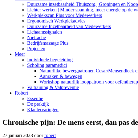
Duurzame inzetbaarheid Thuiszorg | Groningen en Noor
Lichter werken | Minder spanning, meer energie op de w
Werkplekscan Plus voor Medewerkers
Ergonomisch Werkplekadvies
Duurzame Inzetbaarheid van Medewerkers
Lichaamssignalen
Niet-actie
Bedrijfsmassage Plus
Projecten
Meer
Individuele begeleiding
Scholing paramedici
Natuurlijke beweegpatronen Cesar/Mensendieck en
Aanraken & bewegen
Workshop natuurlijk looppatroon voor oefenthera
Valtraining & Valpreventie
Robert
Essentie
De praktijk
Klantervaringen
Chronische pijn: De mens eerst, dan pas de
27 januari 2023
door
robert