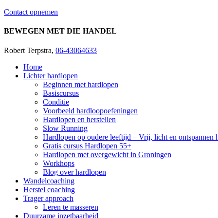
Contact opnemen
BEWEGEN MET DIE HANDEL
Robert Terpstra,
06-43064633
Home
Lichter hardlopen
Beginnen met hardlopen
Basiscursus
Conditie
Voorbeeld hardloopoefeningen
Hardlopen en herstellen
Slow Running
Hardlopen op oudere leeftijd – Vrij, licht en ontspannen
Gratis cursus Hardlopen 55+
Hardlopen met overgewicht in Groningen
Workhops
Blog over hardlopen
Wandelcoaching
Herstel coaching
Trager approach
Leren te masseren
Duurzame inzetbaarheid