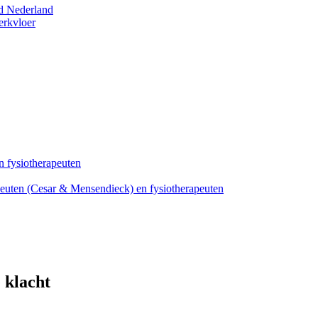
d Nederland
erkvloer
 fysiotherapeuten
peuten (Cesar & Mensendieck) en fysiotherapeuten
 klacht