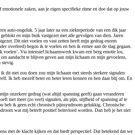
s of emotionele zaken, aan je eigen specifieke ritme en doe dat op jouw
en auto-ongeluk. 5 jaar later na een ziekteperiode van een dik jaar
 geblokt en mijn buik vastgezet met alle gevolgen van dien. Jaren
gezet. Dit niet voelen en vast zetten heeft mijn gedrag enorm
ader overleed) begon ik te voelen en ben ik ermee aan de slag gegaan.
ak voelen’. Via intensief lichaamswerk kwam een berg emotie los,
 om aandacht te blijven geven aan mijn lichaam en mijn gevoelens.
 stevig.
 ik dit niet zou doen zou mijn lichaam met steeds sterkere signalen
lf. Ik heb mezelf beter en beter leren kennen en ben daar blij om. En
ik mijn onzekere gedrag (wat altijd spanning geeft) gaan veranderen
t niet meer (zo veel) signalen, als pijn, stijfheid of spanning af te
Nou heb ik geen echt chronisch pijnsyndroom gelukkig. Chronische
nsyndroom wat mij betreft positief beïnvloed worden. Dan heb je het niet
mens met de klacht kijken en dat biedt perspectief. Dat betekend dat we