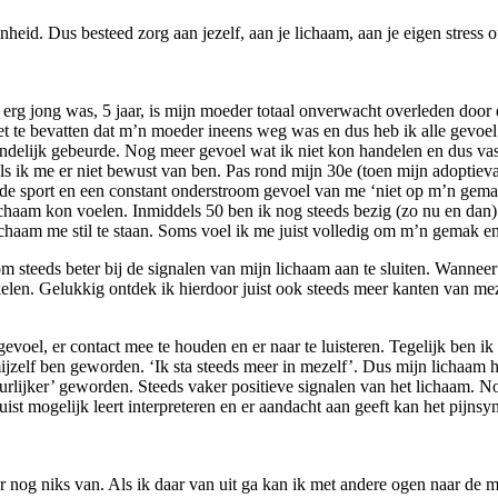
openheid. Dus besteed zorg aan jezelf, aan je lichaam, aan je eigen stres
 erg jong was, 5 jaar, is mijn moeder totaal onverwacht overleden door e
iet te bevatten dat m’n moeder ineens weg was en dus heb ik alle gevoel
delijk gebeurde. Nog meer gevoel wat ik niet kon handelen en dus vast
ls ik me er niet bewust van ben. Pas rond mijn 30e (toen mijn adoptiev
n de sport en een constant onderstroom gevoel van me ‘niet op m’n gem
ichaam kon voelen. Inmiddels 50 ben ik nog steeds bezig (zo nu en dan)
haam me stil te staan. Soms voel ik me juist volledig om m’n gemak en
m steeds beter bij de signalen van mijn lichaam aan te sluiten. Wanneer
len. Gelukkig ontdek ik hierdoor juist ook steeds meer kanten van meze
 gevoel, er contact mee te houden en er naar te luisteren. Tegelijk ben 
zelf ben geworden. ‘Ik sta steeds meer in mezelf’. Dus mijn lichaam hoef
urlijker’ geworden. Steeds vaker positieve signalen van het lichaam. 
zo juist mogelijk leert interpreteren en er aandacht aan geeft kan het pij
 er nog niks van. Als ik daar van uit ga kan ik met andere ogen naar de 