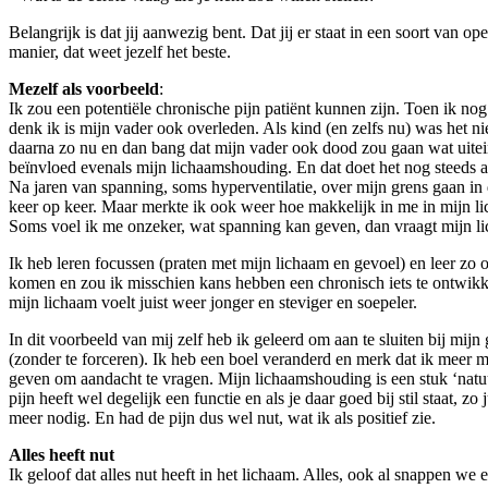
Belangrijk is dat jij aanwezig bent. Dat jij er staat in een soort van 
manier, dat weet jezelf het beste.
Mezelf als voorbeeld
:
Ik zou een potentiële chronische pijn patiënt kunnen zijn. Toen ik nog
denk ik is mijn vader ook overleden. Als kind (en zelfs nu) was het n
daarna zo nu en dan bang dat mijn vader ook dood zou gaan wat uitein
beïnvloed evenals mijn lichaamshouding. En dat doet het nog steeds a
Na jaren van spanning, soms hyperventilatie, over mijn grens gaan i
keer op keer. Maar merkte ik ook weer hoe makkelijk in me in mijn l
Soms voel ik me onzeker, wat spanning kan geven, dan vraagt mijn lic
Ik heb leren focussen (praten met mijn lichaam en gevoel) en leer zo o
komen en zou ik misschien kans hebben een chronisch iets te ontwikke
mijn lichaam voelt juist weer jonger en steviger en soepeler.
In dit voorbeeld van mij zelf heb ik geleerd om aan te sluiten bij mijn
(zonder te forceren). Ik heb een boel veranderd en merk dat ik meer mij
geven om aandacht te vragen. Mijn lichaamshouding is een stuk ‘natu
pijn heeft wel degelijk een functie en als je daar goed bij stil staat, 
meer nodig. En had de pijn dus wel nut, wat ik als positief zie.
Alles heeft nut
Ik geloof dat alles nut heeft in het lichaam. Alles, ook al snappen we