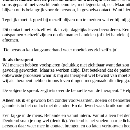
soms gepaard met verschillende emoties, met tegenstand, ect. Maar uite
blijven nu is belangrijk voor de persoon, in gevoels-contact. Want hierd
Tegelijk moet ik goed bij mezelf blijven om te merken wat er bij mij g
Dit contact met zichzelf wil ik in zijn dagelijks leven bevorderen. 
ontspannen zichzelf zijn en op die manier handelen (of niet handelen)
afnemen.
‘De persoon kan langzamerhand weer moeiteloos zichzelf zijn’.
Ik als therapeut
Wij mensen hebben voelspieren (gelukkig niet zichtbaar want dat zou e
gevoelig geworden. Maar ze werken altijd. Dat betekend dat de patiënt 
onbewuste processen waar ik mij als therapeut wel bewust van moet zi
wij als therapeut hebben in ons leven dingen meegemaakt die diep ga
De volgende spreuk zegt iets over de behoefte van de therapeut: “Helpi
Alleen als ik er gewoon ben zonder voorwaarden, doelen of behoeften
gaande is in het contact met de ander. En dat levert vaak bruikbare in
Een kijkje in de mens. Behandelen vanuit intern. Vanuit alleen het 
Denkend snap je nog wel (denk ik). Voelend is het voelen naar je licha
persoon daar weer mee in contact brengen en op laten vertrouwen heef