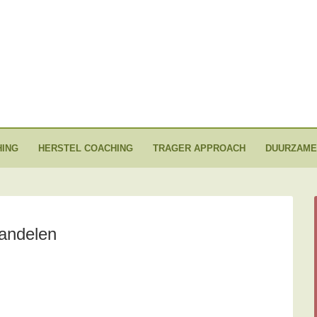
ING
HERSTEL COACHING
TRAGER APPROACH
DUURZAME
wandelen