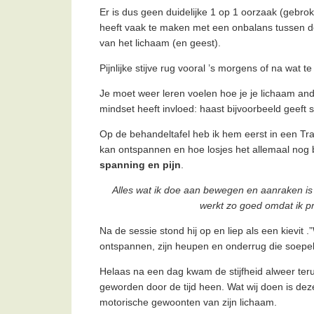
Er is dus geen duidelijke 1 op 1 oorzaak (gebroke
heeft vaak te maken met een onbalans tussen de
van het lichaam (en geest).
Pijnlijke stijve rug vooral ’s morgens of na wat 
Je moet weer leren voelen hoe je je lichaam an
mindset heeft invloed: haast bijvoorbeeld geeft 
Op de behandeltafel heb ik hem eerst in een Tra
kan ontspannen en hoe losjes het allemaal no
spanning en pijn
.
Alles wat ik doe aan bewegen en aanraken is 
werkt zo goed omdat ik pr
Na de sessie stond hij op en liep als een kievit .
ontspannen, zijn heupen en onderrug die soepel
Helaas na een dag kwam de stijfheid alweer terug.
geworden door de tijd heen. Wat wij doen is d
motorische gewoonten van zijn lichaam.