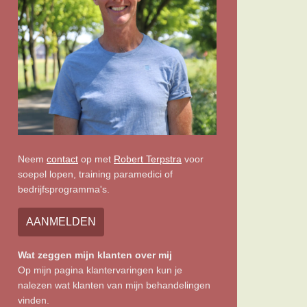
Neem
contact
op met
Robert Terpstra
voor
soepel lopen, training paramedici of
bedrijfsprogramma's.
AANMELDEN
Wat zeggen mijn klanten over mij
Op mijn pagina klantervaringen kun je
nalezen wat klanten van mijn behandelingen
vinden.