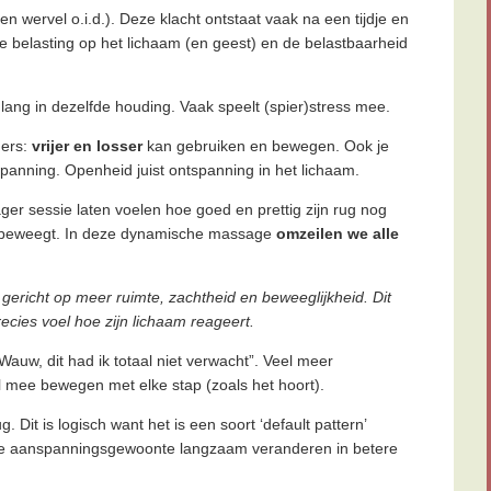
n wervel o.i.d.). Deze klacht ontstaat vaak na een tijdje en
 belasting op het lichaam (en geest) en de belastbaarheid
te lang in dezelfde houding. Vaak speelt (spier)stress mee.
ders:
vrijer en losser
kan gebruiken en bewegen. Ook je
spanning. Openheid juist ontspanning in het lichaam.
ger sessie laten voelen hoe goed en prettig zijn rug nog
g beweegt. In deze dynamische massage
omzeilen we alle
gericht op meer ruimte, zachtheid en beweeglijkheid. Dit
ecies voel hoe zijn lichaam reageert.
”Wauw, dit had ik totaal niet verwacht”. Veel meer
 mee bewegen met elke stap (zoals het hoort).
 Dit is logisch want het is een soort ‘default pattern’
eze aanspanningsgewoonte langzaam veranderen in betere