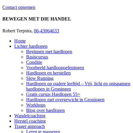
Contact opnemen
BEWEGEN MET DIE HANDEL
Robert Terpstra,
06-43064633
Home
Lichter hardlopen
Beginnen met hardlopen
Basiscursus
Conditie
Voorbeeld hardloopoefeningen
Hardlopen en herstellen
Slow Running
Hardlopen op oudere leeftijd – Vrij, licht en ontspannen
hardlopen in Groningen
Gratis cursus Hardlopen 55+
Hardlopen met overgewicht in Groningen
Workhops
Blog over hardlopen
Wandelcoaching
Herstel coaching
Trager approach
Leren te masseren