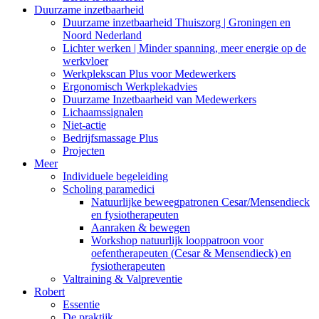
Duurzame inzetbaarheid
Duurzame inzetbaarheid Thuiszorg | Groningen en
Noord Nederland
Lichter werken | Minder spanning, meer energie op de
werkvloer
Werkplekscan Plus voor Medewerkers
Ergonomisch Werkplekadvies
Duurzame Inzetbaarheid van Medewerkers
Lichaamssignalen
Niet-actie
Bedrijfsmassage Plus
Projecten
Meer
Individuele begeleiding
Scholing paramedici
Natuurlijke beweegpatronen Cesar/Mensendieck
en fysiotherapeuten
Aanraken & bewegen
Workshop natuurlijk looppatroon voor
oefentherapeuten (Cesar & Mensendieck) en
fysiotherapeuten
Valtraining & Valpreventie
Robert
Essentie
De praktijk