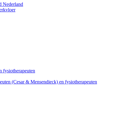
d Nederland
erkvloer
 fysiotherapeuten
peuten (Cesar & Mensendieck) en fysiotherapeuten